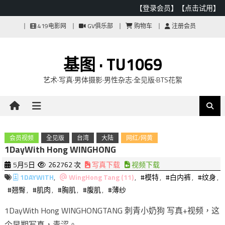
【登录会员】
【点击试用】
Skip
419电影网
GV俱乐部
购物车
注册会员
to
content
基图 · TU1069
艺术·写真·男体摄影·男性杂志·全见版·BTS花絮
会员视频
全见版
台湾
大陆
网红/网黄
1DayWith Hong WINGHONG
5月5日
262762 次
写真下载
视频下载
1DAYWITH
,
WingHong Tang (11)
,
#模特
,
#白内裤
,
#纹身
,
#翘臀
,
#肌肉
,
#胸肌
,
#腹肌
,
#薄纱
1DayWith Hong WINGHONGTANG 刺青小奶狗 写真+视频，这
个早期写真，青涩。