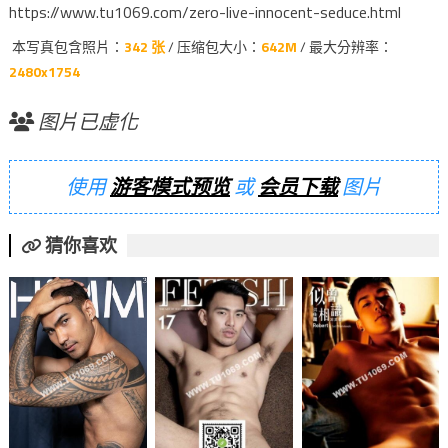
https://www.tu1069.com/zero-live-innocent-seduce.html
本写真包含照片：
342 张
/ 压缩包大小：
642M
/ 最大分辨率：
2480x1754
图片已虚化
使用
游客模式预览
或
会员下载
图片
猜你喜欢