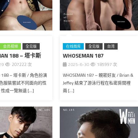
会员视频
全见版
在线图库
全见版
台湾
AN 188 – 塔卡斯
WHOSEMAN 187
29
207222 次
2025-6-30
185997 次
 188 – 塔卡斯 / 角色扮演
WHOSEMAN 187 – 親密好友 / Brian &
色服裝嘗試不同面向的性
Jeffey 結束了游泳行程在私密房間裡
 性成一覽無遠 […]
兩 […]