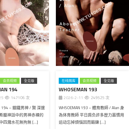
会员视频
全见版
在线图库
会员视频
全见版
AN 194
WHOSEMAN 193
台湾
25
147106 次
2026-2-11
249525 次
 194 – 錮鐵男神 / 賢 深邃
WHSOEMAN 193 – 體育教師 / Alan 身
希臘神話中的男神赤裸的
為体育教師 平日肩负許多歴力嚣慣用
四濺水花無拘無 […]
运动忘掉煩惱因而鍛鍊 […]