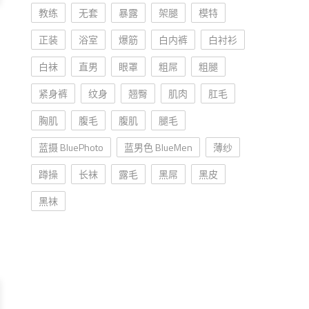
教练
无套
暴露
架腿
模特
正装
浴室
爆筋
白内裤
白衬衫
白袜
直男
眼罩
粗屌
粗腿
紧身裤
纹身
翘臀
肌肉
肛毛
胸肌
腹毛
腹肌
腿毛
蓝摄 BluePhoto
蓝男色 BlueMen
薄纱
蹲操
长袜
露毛
黑屌
黑皮
黑袜