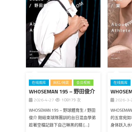
在线图库
网红/网黄
会员视频
在线图库
WHOSEMAN 195 – 野田俊介
公开图库
台湾
WHOSEM
台湾
2026-4-27
108179 次
2026-3-
WHOSEMAN 195 – 野球體育生 / 野田
WHOSEMAN
俊介 剛結束球隊團訓的台日混血學弟
的五官宛如
趁著空檔記錄下自己琳黑的精 […]
身体跃入水中