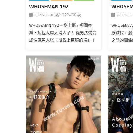
WHOSEMAN 192
全见版
台湾
WHOSEM
台湾
2026-1-30
222408 次
2026-1-
WHOSEMAN 192 – 塔卡斯 / 項圈束
WHOSEMAN
縛，超粗大屌太诱人了！ 從男孩蜕变
感试探，潜水
成性感男人塔卡斯戴上臣服的項 […]
之間的關係趁