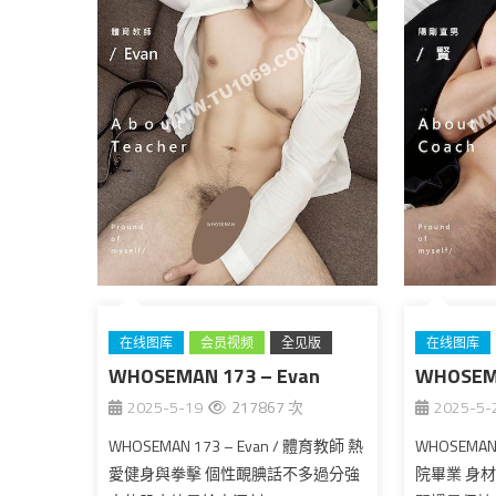
在线图库
会员视频
全见版
在线图库
WHOSEMAN 173 – Evan
台湾
WHOSEM
全见版
2025-5-19
217867 次
2025-5-
WHOSEMAN 173 – Evan / 體育教師 熱
WHOSEMAN
愛健身與拳擊 個性靦腆話不多過分強
院畢業 身