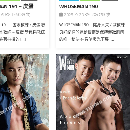
AN 191 – 皮蛋
WHOSEMAN 190
台湾
16
194089 次
2025-9-29
204753 次
 191 – 游泳教練 / 皮蛋 敏
WHOSEMAN 190 – 健身人夫 / 歐教練
教练 – 皮蛋 學員與教练
良好紀律的運動習慣是保持健壯肌肉
著拍攝的 […]
的唯一秘訣 在昏暗燈光下展 […]