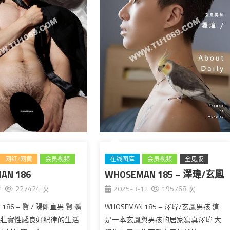
网红/网黄
会员视频
在线图库
会员视频
全见版
AN 186
台湾
WHOSEMAN 185 – 澤瑋/玄鳳
台湾
2
227424 次
2025-3-12
195768 次
男孩
 186 – 賢 / 陽剛直男 賢 體
WHOSEMAN 185 – 澤瑋/玄鳳男孩 這
材壯實性感良好紀律的生活
是一本玄鳳與男孩的居家寫真澤瑋 大