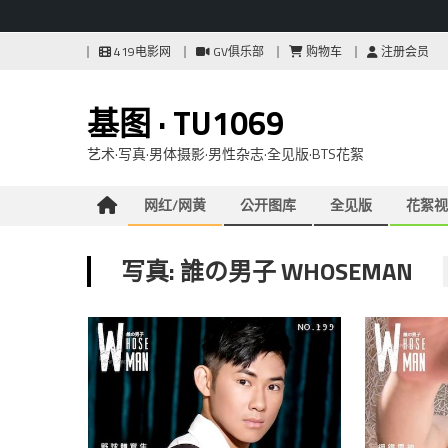
Skip
419电影网
GV俱乐部
购物车
注册会员
to
content
基图 · TU1069
艺术·写真·男体摄影·男性杂志·全见版·BTS花絮
网红/网黄
公开图库
全见版
花絮视
写真: 誰の男子 WHOSEMAN