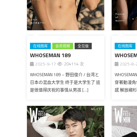
在线图库
会员视频
全见版
在线图库
WHOSEMAN 189
台湾
WHOSEM
台湾
2025-9-17
204114 次
2025-8-
WHOSEMAN 189 – 野田俊介 / 台湾と
WHOSEMAN
日本の混血大学生 终于是大学生了 這
穿著動漫角
是很值得庆祝的事情从男孩 […]
感 解放襯杉