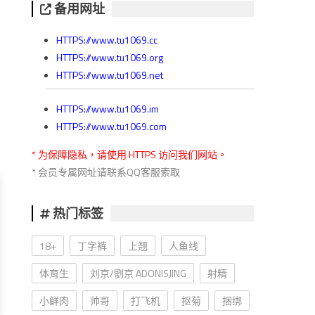
备用网址
HTTPS://www.tu1069.cc
HTTPS://www.tu1069.org
HTTPS://www.tu1069.net
HTTPS://www.tu1069.im
HTTPS://www.tu1069.com
* 为保障隐私，请使用 HTTPS 访问我们网站。
* 会员专属网址请联系QQ客服索取
热门标签
18+
丁字裤
上翘
人鱼线
体育生
刘京/劉京 ADONISJING
射精
小鲜肉
帅哥
打飞机
抠菊
捆绑