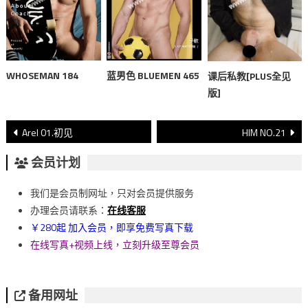
WHOSEMAN 184
蓝男色 BLUEMEN 465
课后私教[PLUS全见
版]
文
Arel 01.初见
HIM NO.21
章
会员计划
導
我们是会员制网址，只对会员提供服务
覽
办理会员请联系：
在线客服
￥280起 加入会员，即享免费写真下载
在线写真+视频上线，立刻升级至尊会员
备用网址