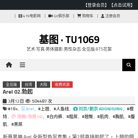
【登录会员】
【点击试用】
Skip
419电影网
GV俱乐部
购物车
注册会员
to
content
基图 · TU1069
艺术·写真·男体摄影·男性杂志·全见版·BTS花絮
全见版
台湾
大陆
收费资源
Arel 02.勃起
3月12日
504487 次
#18+
,
Arel
,
#上翘
,
#人鱼线
,
刘京/劉京 ADONISJING
,
#模
特
,
浩楠/浩南 (4)
,
#白内裤
,
#粗屌
,
#翘臀
,
#肌肉
,
#胸肌
,
#腹
肌
,
#黑屌
新晋男神.Arel 全新型色写真集。第2部直接勃起了，上翘的圆