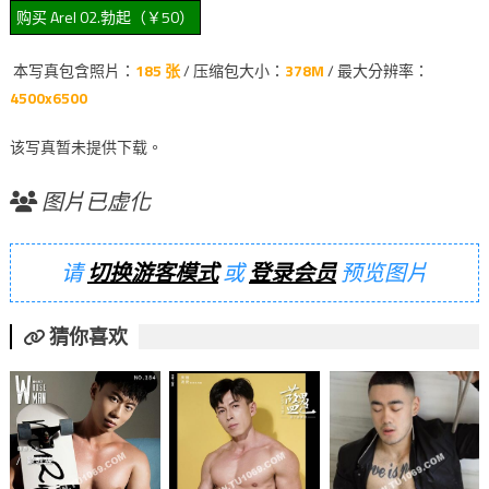
本写真包含照片：
185 张
/ 压缩包大小：
378M
/ 最大分辨率：
4500x6500
该写真暂未提供下载。
图片已虚化
请
切换游客模式
或
登录会员
预览图片
猜你喜欢