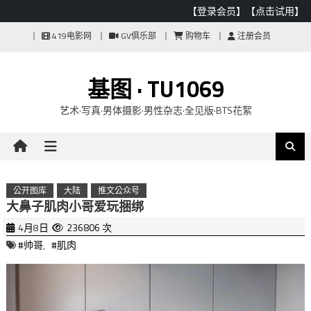
【登录会员】
【点击试用】
Skip
419电影网
GV俱乐部
购物车
注册会员
to
content
基图 · TU1069
艺术·写真·男体摄影·男性杂志·全见版·BTS花絮
公开图库
大陆
推文公众号
大鼻子肌肉小哥爱玩捆绑
4月8日
236806 次
#帅哥
,
#肌肉