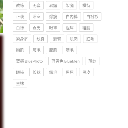
教练
无套
暴露
架腿
模特
正装
浴室
爆筋
白内裤
白衬衫
白袜
直男
眼罩
粗屌
粗腿
紧身裤
纹身
翘臀
肌肉
肛毛
胸肌
腹毛
腹肌
腿毛
蓝摄 BluePhoto
蓝男色 BlueMen
薄纱
蹲操
长袜
露毛
黑屌
黑皮
黑袜