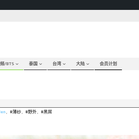
频/BTS
泰国
台湾
大陆
会员计划
en
,
#薄纱
,
#野外
,
#黑屌