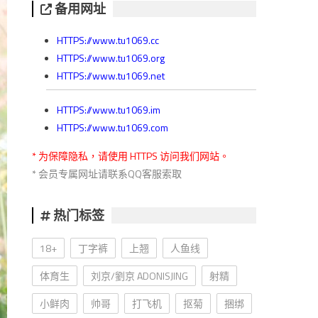
备用网址
HTTPS://www.tu1069.cc
HTTPS://www.tu1069.org
HTTPS://www.tu1069.net
HTTPS://www.tu1069.im
HTTPS://www.tu1069.com
* 为保障隐私，请使用 HTTPS 访问我们网站。
* 会员专属网址请联系QQ客服索取
热门标签
18+
丁字裤
上翘
人鱼线
体育生
刘京/劉京 ADONISJING
射精
小鲜肉
帅哥
打飞机
抠菊
捆绑