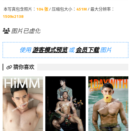
本写真包含照片：
104 张
/ 压缩包大小：
451M
/ 最大分辨率：
1509x2138
图片已虚化
使用
游客模式预览
或
会员下载
图片
猜你喜欢