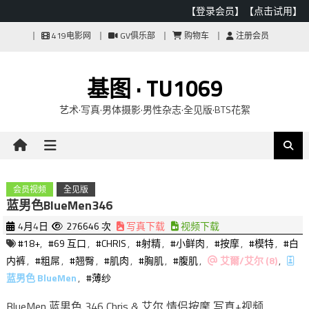
【登录会员】
【点击试用】
Skip
419电影网
GV俱乐部
购物车
注册会员
to
content
基图 · TU1069
艺术·写真·男体摄影·男性杂志·全见版·BTS花絮
会员视频
全见版
蓝男色BlueMen346
4月4日
276646 次
写真下载
视频下载
#18+
,
#69 互口
,
#CHRIS
,
#射精
,
#小鲜肉
,
#按摩
,
#模特
,
#白
内裤
,
#粗屌
,
#翘臀
,
#肌肉
,
#胸肌
,
#腹肌
,
艾爾/艾尔 (8)
,
蓝男色 BlueMen
,
#薄纱
BlueMen 蓝男色 346 Chris & 艾尔 情侣按摩 写真+视频