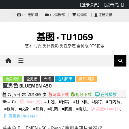
【登录会员】
【点击试用】
Skip
419电影网
GV俱乐部
购物车
注册会员
to
content
基图 · TU1069
艺术·写真·男体摄影·男性杂志·全见版·BTS花絮
会员视频
全见版
台湾
在线图库
网红/网黄
蓝男色 BLUEMEN 450
7月4日
205389 次
写真下载
视频下载
在线播放
#18+
,
Ryan (9)
,
#上翘
,
#射精
,
#打飞机
,
#模特
,
#白内裤
,
#粗屌
,
#纹身
,
#翘臀
,
#肌肉
,
#胸肌
,
#腹肌
,
莱恩RYAN (7)
,
蓝男色 BlueMen
蓝男色 BLUEMEN 450 - Ryan / 腹肌男神巨量發洩