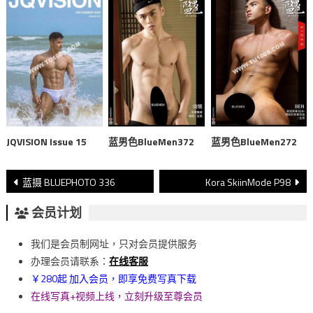
JQVISION Issue 15
蓝男色BlueMen372
蓝男色BlueMen272
文
蓝摄 BLUEPHOTO 336
Kora SkiinMode P98
章
会员计划
導
我们是会员制网址，只对会员提供服务
覽
办理会员请联系：
在线客服
￥280起 加入会员，即享免费写真下载
在线写真+视频上线，立刻升级至尊会员