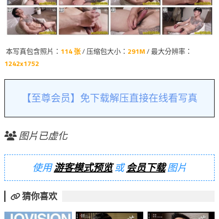
本写真包含照片：
114 张
/ 压缩包大小：
291M
/ 最大分辨率：
1242x1752
【至尊会员】免下载解压直接在线看写真
图片已虚化
使用
游客模式预览
或
会员下载
图片
猜你喜欢