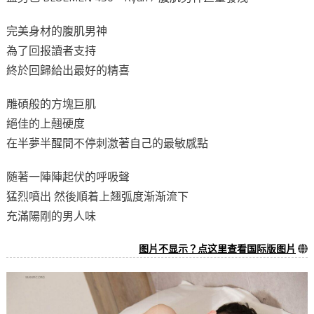
完美身材的腹肌男神
為了回报讀者支持
終於回歸給出最好的精喜
雕碩般的方塊巨肌
絕佳的上翹硬度
在半夢半醒間不停刺激著自己的最敏感點
随著一陣陣起伏的呼吸聲
猛烈噴出 然後順着上翘弧度渐渐流下
充滿陽剛的男人味
图片不显示？点这里查看国际版图片