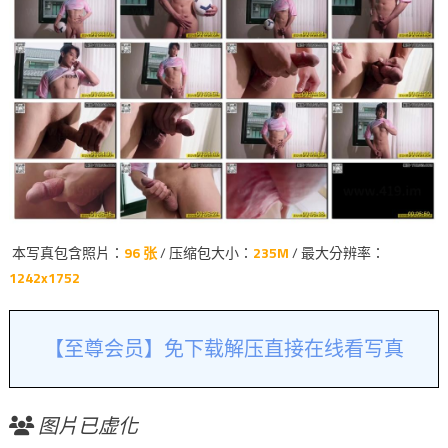
本写真包含照片：
96 张
/ 压缩包大小：
235M
/ 最大分辨率：
1242x1752
【至尊会员】免下载解压直接在线看写真
图片已虚化