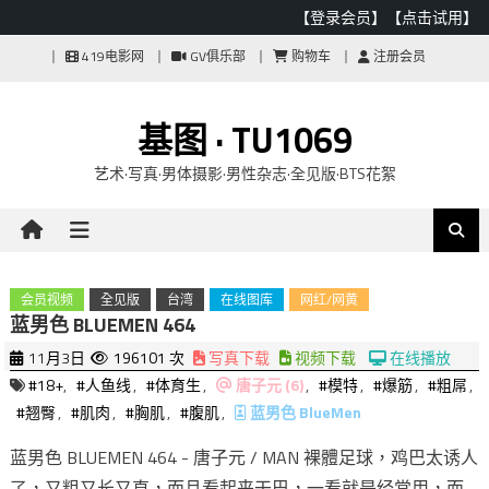
【登录会员】
【点击试用】
Skip
419电影网
GV俱乐部
购物车
注册会员
to
content
基图 · TU1069
艺术·写真·男体摄影·男性杂志·全见版·BTS花絮
会员视频
全见版
台湾
在线图库
网红/网黄
蓝男色 BLUEMEN 464
11月3日
196101 次
写真下载
视频下载
在线播放
#18+
,
#人鱼线
,
#体育生
,
唐子元 (6)
,
#模特
,
#爆筋
,
#粗屌
,
#翘臀
,
#肌肉
,
#胸肌
,
#腹肌
,
蓝男色 BlueMen
蓝男色 BLUEMEN 464 - 唐子元 / MAN 裸體足球，鸡巴太诱人
了，又粗又长又直，而且看起来干巴，一看就是经常用，而