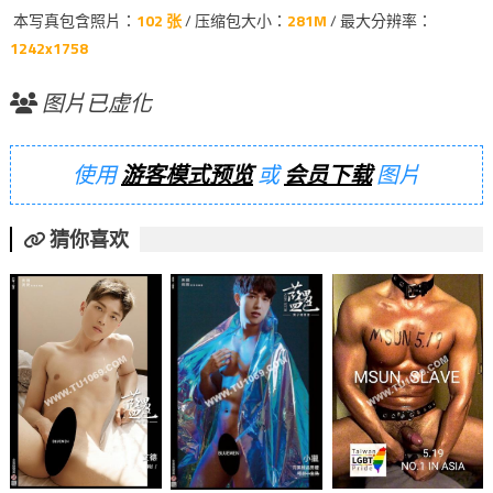
本写真包含照片：
102 张
/ 压缩包大小：
281M
/ 最大分辨率：
1242x1758
图片已虚化
使用
游客模式预览
或
会员下载
图片
猜你喜欢