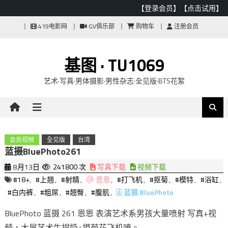
【登录会员】
【点击试用】
Skip
419电影网
GV俱乐部
购物车
注册会员
to
content
基图 · TU1069
艺术·写真·男体摄影·男性杂志·全见版·BTS花絮
会员视频
全见版
台湾
蓝摄BluePhoto261
8月13日
241800 次
写真下载
视频下载
#18+
,
#上翘
,
#射精
,
恩恩
,
#打飞机
,
#抠菊
,
#模特
,
#浴缸
,
#白内裤
,
#粗屌
,
#翘臀
,
#腹肌
,
蓝摄 BluePhoto
BluePhoto 蓝摄 261 恩恩 表演艺术系男孩大量喷射 写真+视
频，大屌艺术生捏奶+摸菊花飞机喷。