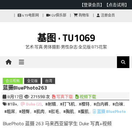
【登录会员】
【点击试用】
Skip
419电影网
GV俱乐部
购物车
注册会员
to
content
基图 · TU1069
艺术·写真·男体摄影·男性杂志·全见版·BTS花絮
会员视频
全见版
台湾
蓝摄BluePhoto263
8月17日
271598 次
写真下载
视频下载
#18+
,
Duke (2)
,
#射精
,
#打飞机
,
#模特
,
#白内裤
,
#白袜
,
#粗屌
,
#翘臀
,
#肌肉
,
#肛毛
,
#胸肌
,
#腹肌
,
蓝摄 BluePhoto
BluePhoto 蓝摄 263 马来西亚留学生 Duke 写真+视频