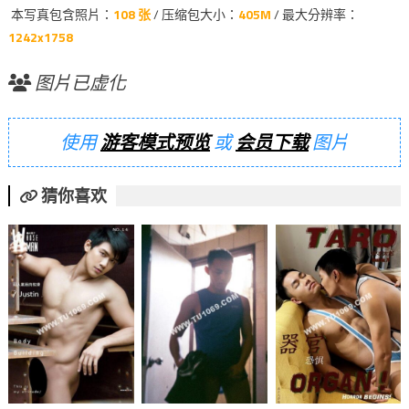
本写真包含照片：
108 张
/ 压缩包大小：
405M
/ 最大分辨率：
1242x1758
图片已虚化
使用
游客模式预览
或
会员下载
图片
猜你喜欢