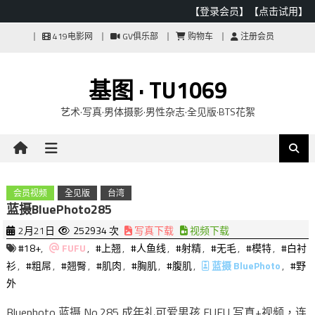
【登录会员】
【点击试用】
Skip
419电影网
GV俱乐部
购物车
注册会员
to
content
基图 · TU1069
艺术·写真·男体摄影·男性杂志·全见版·BTS花絮
会员视频
全见版
台湾
蓝摄BluePhoto285
2月21日
252934 次
写真下载
视频下载
#18+
,
FUFU
,
#上翘
,
#人鱼线
,
#射精
,
#无毛
,
#模特
,
#白衬
衫
,
#粗屌
,
#翘臀
,
#肌肉
,
#胸肌
,
#腹肌
,
蓝摄 BluePhoto
,
#野
外
Bluephoto 蓝摄 No.285 成年礼可爱男孩 FUFU 写真+视频，连