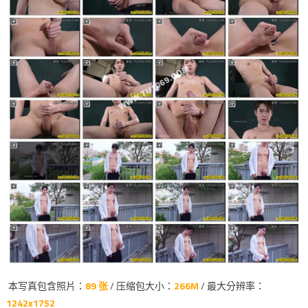
本写真包含照片：
89 张
/ 压缩包大小：
266M
/ 最大分辨率：
1242x1752