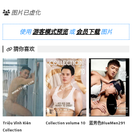
图片已虚化
使用
游客模式预览
或
会员下载
图片
猜你喜欢
Triệu Vĩnh Kiên
Collection volume 10
蓝男色BlueMen291
Collection