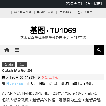
【登录会员】
【点击试用】
Skip
419电影网
GV俱乐部
购物车
注册会员
to
content
基图 · TU1069
艺术·写真·男体摄影·男性杂志·全见版·BTS花絮
全见版
泰国
Catch Me Vol.06
2月14日
281934 次
写真下载
Catch Me
,
#HIU
,
#捆绑
,
#粗屌
,
#肌肉
,
#胸肌
,
#腹肌
ASIAN MEN HANDSOME HIU，23岁/175cm/78kg，目前是一
名私人健身教练。超健美的体格，嗜健身为生活，越健身越