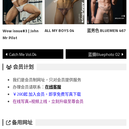
ALL MY BOYS 04
蓝男色 BLUEMEN 467
Wow issue#3 | John
Mr Pilot
文
Catch Me Vol.04
蓝摄Bluephoto 02
章
会员计划
導
我们是会员制网址，只对会员提供服务
覽
办理会员请联系：
在线客服
￥280起 加入会员，即享免费写真下载
在线写真+视频上线，立刻升级至尊会员
备用网址