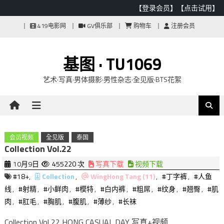
【登录会员】
【点击试用】
Skip
419电影网
GV俱乐部
购物车
注册会员
to
content
基图 · TU1069
艺术·写真·男体摄影·男性杂志·全见版·BTS花絮
会员视频
全见版
泰国
Collection Vol.22
10月9日
455220 次
写真下载
视频下载
#18+
,
Collection
,
WingHong Tang (11)
,
#丁字裤
,
#人鱼
线
,
#射精
,
#小鲜肉
,
#模特
,
#白内裤
,
#粗屌
,
#纹身
,
#翘臀
,
#肌
肉
,
#肛毛
,
#胸肌
,
#腹肌
,
#薄纱
,
#长袜
Collection Vol 22 HONG CASUAL DAY 写真+视频