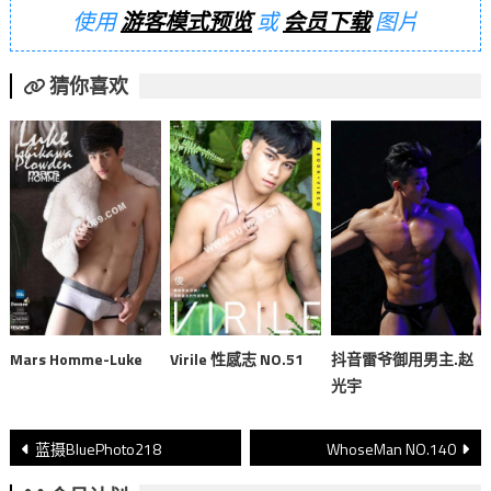
使用
游客模式预览
或
会员下载
图片
猜你喜欢
Mars Homme-Luke
Virile 性感志 NO.51
抖音雷爷御用男主.赵
光宇
文
蓝摄BluePhoto218
WhoseMan NO.140