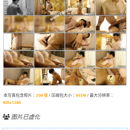
本写真包含照片：
208 张
/ 压缩包大小：
652M
/ 最大分辨率：
905x1280
图片已虚化