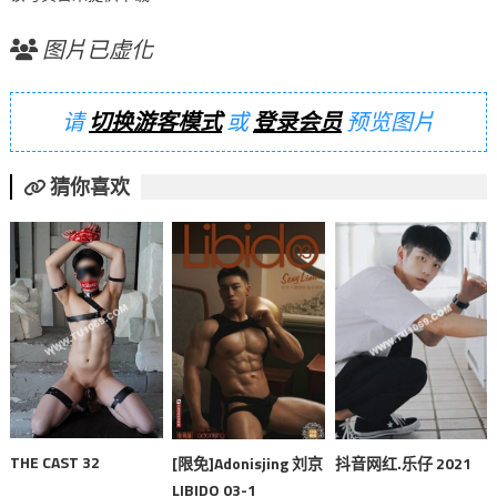
图片已虚化
请
切换游客模式
或
登录会员
预览图片
猜你喜欢
THE CAST 32
[限免]Adonisjing 刘京
抖音网红.乐仔 2021
LIBIDO 03-1