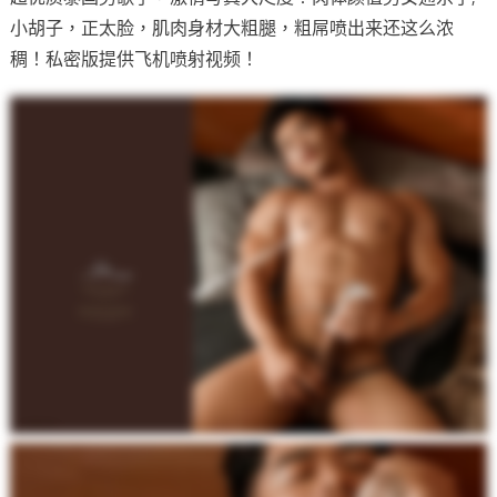
小胡子，正太脸，肌肉身材大粗腿，粗屌喷出来还这么浓
稠！私密版提供飞机喷射视频！