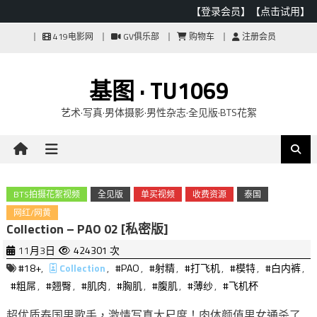
【登录会员】
【点击试用】
Skip
419电影网
GV俱乐部
购物车
注册会员
to
content
基图 · TU1069
艺术·写真·男体摄影·男性杂志·全见版·BTS花絮
BTS拍摄花絮视频
全见版
单买视频
收费资源
泰国
网红/网黄
Collection – PAO 02 [私密版]
11月3日
424301 次
#18+
,
Collection
,
#PAO
,
#射精
,
#打飞机
,
#模特
,
#白内裤
,
#粗屌
,
#翘臀
,
#肌肉
,
#胸肌
,
#腹肌
,
#薄纱
,
#飞机杯
超优质泰国男歌手，激情写真大尺度！肉体颜值男女通杀了,