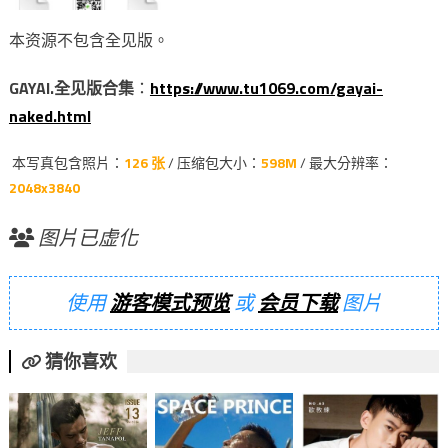
本资源不包含全见版。
GAYAI.全见版合集
：
https://www.tu1069.com/gayai-
naked.html
本写真包含照片：
126 张
/ 压缩包大小：
598M
/ 最大分辨率：
2048x3840
图片已虚化
使用
游客模式预览
或
会员下载
图片
猜你喜欢