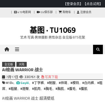
【登录会员】
【点击试用】
Skip
419电影网
GV俱乐部
购物车
注册会员
to
content
基图 · TU1069
艺术·写真·男体摄影·男性杂志·全见版·BTS花絮
全见版
大陆
AI绘画 WARRIOR 战士
7月17日
330761 次
写真下载
#18+
,
GayAi
,
#丁字裤
,
#制服
,
#帅哥
,
#模特
,
#白内裤
,
#粗
屌
,
#粗腿
,
#翘臀
,
#肌肉
,
#胸毛
,
#胸肌
,
#腹毛
,
#腹肌
AI绘画 WARRIOR 战士 超清壁纸