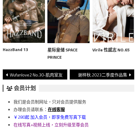
HazzBand 13
星际皇储 SPACE
Virile 性感志 NO.65
PRINCE
文
Wufanlove2 No.30-肌肉室友
谢梓秋.2023二季度作品集
章
会员计划
導
我们是会员制网址，只对会员提供服务
覽
办理会员请联系：
在线客服
￥280起 加入会员，即享免费写真下载
在线写真+视频上线，立刻升级至尊会员