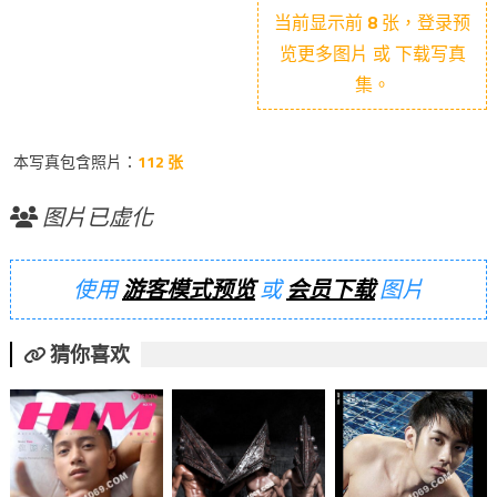
当前显示前
8
张，登录预
览更多图片 或 下载写真
集。
本写真包含照片：
112 张
图片已虚化
使用
游客模式预览
或
会员下载
图片
猜你喜欢