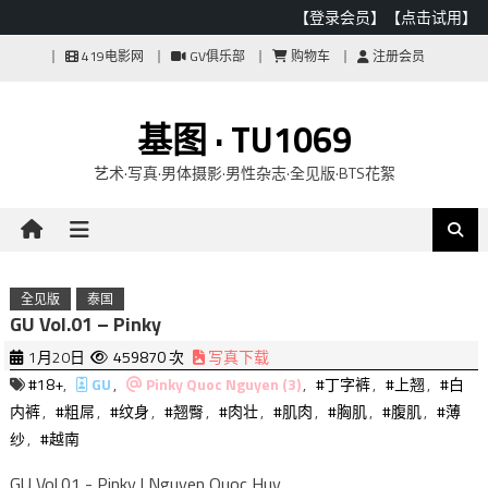
【登录会员】
【点击试用】
Skip
419电影网
GV俱乐部
购物车
注册会员
to
content
基图 · TU1069
艺术·写真·男体摄影·男性杂志·全见版·BTS花絮
全见版
泰国
GU Vol.01 – Pinky
1月20日
459870 次
写真下载
#18+
,
GU
,
Pinky Quoc Nguyen (3)
,
#丁字裤
,
#上翘
,
#白
内裤
,
#粗屌
,
#纹身
,
#翘臀
,
#肉壮
,
#肌肉
,
#胸肌
,
#腹肌
,
#薄
纱
,
#越南
GU Vol.01 - Pinky | Nguyen Quoc Huy