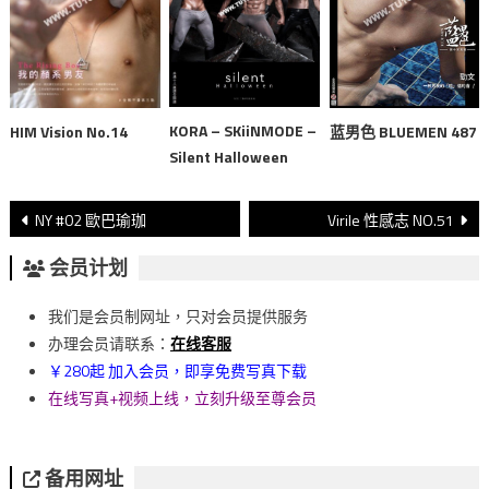
KORA – SKiiNMODE –
蓝男色 BLUEMEN 487
HIM Vision No.14
Silent Halloween
文
NY #02 歐巴瑜珈
Virile 性感志 NO.51
章
会员计划
導
我们是会员制网址，只对会员提供服务
覽
办理会员请联系：
在线客服
￥280起 加入会员，即享免费写真下载
在线写真+视频上线，立刻升级至尊会员
备用网址