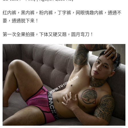
红内裤，黑内裤，粉内裤，丁字裤，网眼情趣内裤，通通不
要，通通脱下来！
第一次全果拍摄，下体又硬又翘，圆月弯刀！