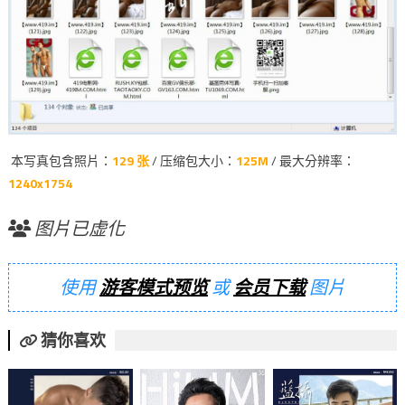
本写真包含照片：
129 张
/ 压缩包大小：
125M
/ 最大分辨率：
1240x1754
图片已虚化
使用
游客模式预览
或
会员下载
图片
猜你喜欢