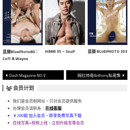
HiMM 35 – SouP
蓝摄 BLUEPHOTO 353
蓝摄BluePhoto80：
Coff & Wayne
文
Dash Magazine NO.9
网红帅哥Anthony私密集
章
会员计划
導
我们是会员制网址，只对会员提供服务
覽
办理会员请联系：
在线客服
￥280起 加入会员，即享免费写真下载
在线写真+视频上线，立刻升级至尊会员