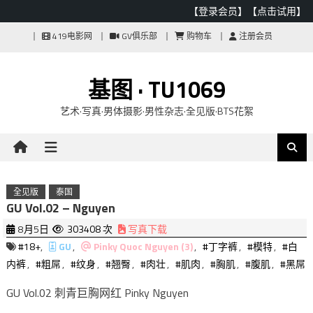
【登录会员】
【点击试用】
Skip
419电影网
GV俱乐部
购物车
注册会员
to
content
基图 · TU1069
艺术·写真·男体摄影·男性杂志·全见版·BTS花絮
全见版
泰国
GU Vol.02 – Nguyen
8月5日
303408 次
写真下载
#18+
,
GU
,
Pinky Quoc Nguyen (3)
,
#丁字裤
,
#模特
,
#白
内裤
,
#粗屌
,
#纹身
,
#翘臀
,
#肉壮
,
#肌肉
,
#胸肌
,
#腹肌
,
#黑屌
GU Vol.02 刺青巨胸网红 Pinky Nguyen