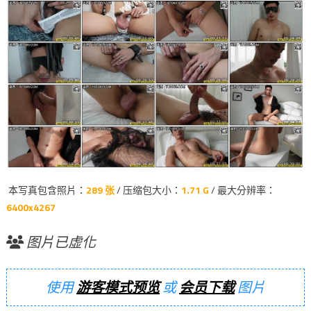
本写真包含照片：
289 张
/ 压缩包大小：
1.71 G
/ 最大分辨率：
6400x4267
图片已虚化
使用
游客模式预览
或
会员下载
图片