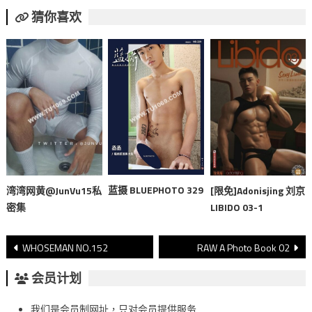
猜你喜欢
蓝摄 BLUEPHOTO 329
湾湾网黄@JunVu15私
[限免]Adonisjing 刘京
密集
LIBIDO 03-1
文
WHOSEMAN NO.152
RAW A Photo Book 02
章
会员计划
導
我们是会员制网址，只对会员提供服务