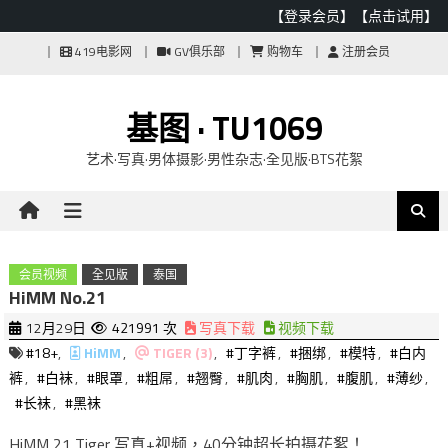
【登录会员】
【点击试用】
Skip
419电影网
GV俱乐部
购物车
注册会员
to
content
基图 · TU1069
艺术·写真·男体摄影·男性杂志·全见版·BTS花絮
会员视频
全见版
泰国
HiMM No.21
12月29日
421991 次
写真下载
视频下载
#18+
,
HiMM
,
TIGER (3)
,
#丁字裤
,
#捆绑
,
#模特
,
#白内
裤
,
#白袜
,
#眼罩
,
#粗屌
,
#翘臀
,
#肌肉
,
#胸肌
,
#腹肌
,
#薄纱
,
#长袜
,
#黑袜
HiMM 21 Tiger 写真+视频，40分钟超长拍摄花絮！