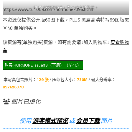
PLUS 69图版预览，需￥40 单独购买。
https://www.tu1069.com/hormone-09a.html
本资源仅提供公开版60图下载，PLUS 黑屌高清特写69图版需
￥40 单独购买。
该资源有[单独购买]资源，如有需要请↓加入购物车↓
查看购物
车
本写真包含照片：
129 张
/ 压缩包大小：
730M
/ 最大分辨率：
8976x6378
图片已虚化
使用
游客模式预览
或
会员下载
图片