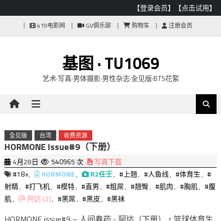
【登录会员】
【点击试用】
Skip
419电影网
GV俱乐部
购物车
注册会员
to
content
基图 · TU1069
艺术·写真·男体摄影·男性杂志·全见版·BTS花絮
全见版
台湾
收费资源
HORMONE Issue#9（下册）
4月28日
540965 次
写真下载
#18+
,
HORMONE
,
R2任壬
,
#上翘
,
#人鱼线
,
#体育生
,
#
射精
,
#打飞机
,
#模特
,
#直男
,
#粗屌
,
#翘臀
,
#肌肉
,
#胸肌
,
#腹
肌
,
阿达 (2)
,
#黑屌
,
#黑皮
,
#黑袜
HORMONE issue#9 – 人间春药 - 阿达（下册），篮球体育生