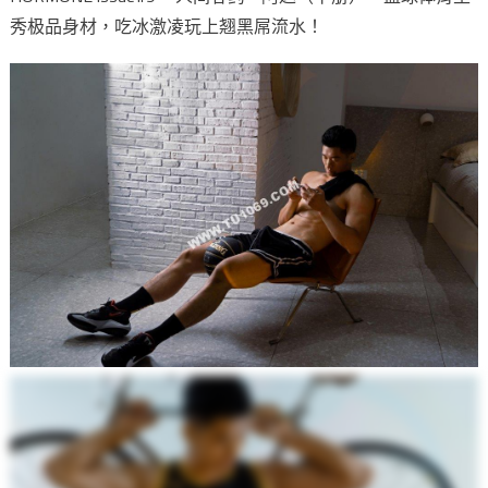
秀极品身材，吃冰激凌玩上翘黑屌流水！