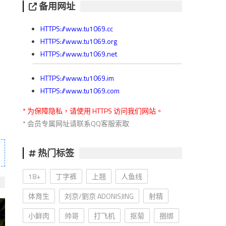
备用网址
HTTPS://www.tu1069.cc
HTTPS://www.tu1069.org
HTTPS://www.tu1069.net
HTTPS://www.tu1069.im
HTTPS://www.tu1069.com
* 为保障隐私，请使用 HTTPS 访问我们网站。
* 会员专属网址请联系QQ客服索取
热门标签
18+
丁字裤
上翘
人鱼线
体育生
刘京/劉京 ADONISJING
射精
小鲜肉
帅哥
打飞机
抠菊
捆绑