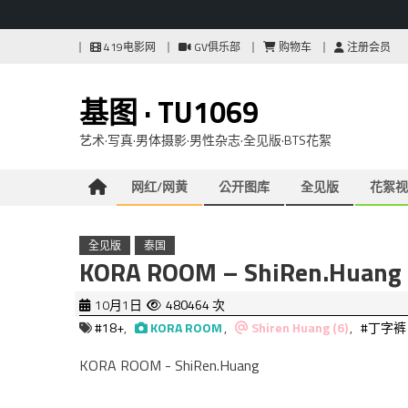
Skip
419电影网
GV俱乐部
购物车
注册会员
to
content
基图 · TU1069
艺术·写真·男体摄影·男性杂志·全见版·BTS花絮
网红/网黄
公开图库
全见版
花絮视
全见版
泰国
KORA ROOM – ShiRen.Huang
10月1日
480464 次
#18+
,
KORA ROOM
,
Shiren Huang (6)
,
#丁字裤
KORA ROOM - ShiRen.Huang