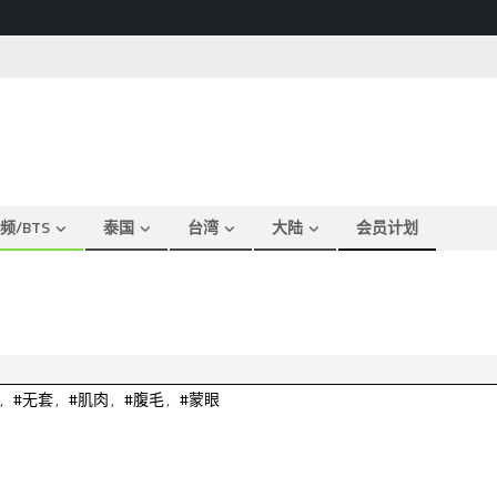
频/BTS
泰国
台湾
大陆
会员计划
,
#无套
,
#肌肉
,
#腹毛
,
#蒙眼