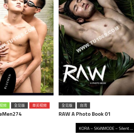
絮视频
全见版
单买视频
全见版
台湾
eMen274
RAW A Photo Book 01
费资源
KORA – SKiiNMODE – Silent Halloween