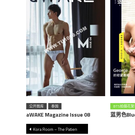
公开图库
泰国
BTS拍摄花
aWAKE Magazine Issue 08
蓝男色Blu
台湾
收
文
Kora Room – The Patien