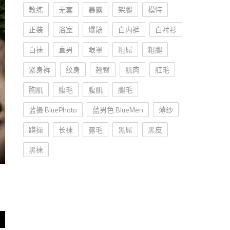
教练
无套
暴露
架腿
模特
正装
浴室
爆筋
白内裤
白衬衫
白袜
直男
眼罩
粗屌
粗腿
紧身裤
纹身
翘臀
肌肉
肛毛
胸肌
腹毛
腹肌
腿毛
蓝摄 BluePhoto
蓝男色 BlueMen
薄纱
蹲操
长袜
露毛
黑屌
黑皮
黑袜