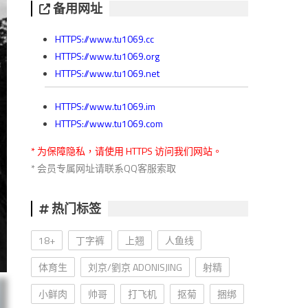
备用网址
HTTPS://www.tu1069.cc
HTTPS://www.tu1069.org
HTTPS://www.tu1069.net
HTTPS://www.tu1069.im
HTTPS://www.tu1069.com
* 为保障隐私，请使用 HTTPS 访问我们网站。
* 会员专属网址请联系QQ客服索取
热门标签
18+
丁字裤
上翘
人鱼线
体育生
刘京/劉京 ADONISJING
射精
小鲜肉
帅哥
打飞机
抠菊
捆绑