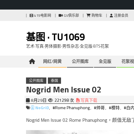
Skip
419电影网
GV俱乐部
购物车
注册会员
to
content
基图 · TU1069
艺术·写真·男体摄影·男性杂志·全见版·BTS花絮
网红/网黄
公开图库
全见版
花絮视
公开图库
泰国
Nogrid Men Issue 02
8月29日
221298 次
写真下载
NoGriD
,
#Rome Phanuphong
,
#帅哥
,
#模特
,
#白
Nogrid Men Issue 02 Rome Phanuphong，颜值无