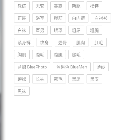
教练
无套
暴露
架腿
模特
正装
浴室
爆筋
白内裤
白衬衫
白袜
直男
眼罩
粗屌
粗腿
紧身裤
纹身
翘臀
肌肉
肛毛
胸肌
腹毛
腹肌
腿毛
蓝摄 BluePhoto
蓝男色 BlueMen
薄纱
蹲操
长袜
露毛
黑屌
黑皮
黑袜