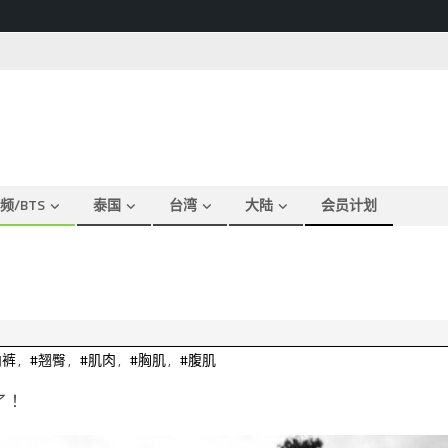
频/BTS
泰国
台湾
大陆
会员计划
内裤
,
#翘臀
,
#肌肉
,
#胸肌
,
#腹肌
敌了！