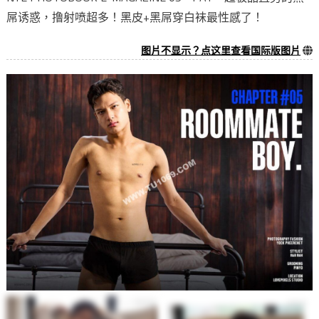
屌诱惑，撸射喷超多！黑皮+黑屌穿白袜最性感了！
图片不显示？点这里查看国际版图片