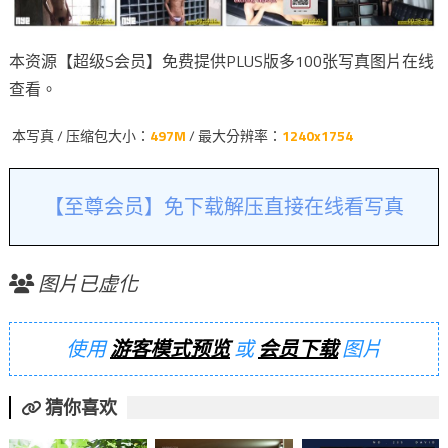
本资源【超级S会员】免费提供PLUS版多100张写真图片在线
查看。
本写真 / 压缩包大小：
497M
/ 最大分辨率：
1240x1754
【至尊会员】免下载解压直接在线看写真
图片已虚化
使用
游客模式预览
或
会员下载
图片
猜你喜欢