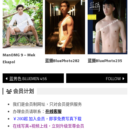
ManOMG 9 – Mek
蓝摄BluePhoto282
蓝摄BluePhoto235
Ekapol
文
蓝男色 BLUEMEN 456
FOLLOW
章
会员计划
導
我们是会员制网址，只对会员提供服务
覽
办理会员请联系：
在线客服
￥280起 加入会员，即享免费写真下载
在线写真+视频上线，立刻升级至尊会员