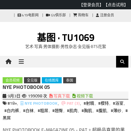
【登录会员】
【点击试用】
Skip
419电影网
GV俱乐部
购物车
注册会员
to
content
基图 · TU1069
艺术·写真·男体摄影·男性杂志·全见版·BTS花絮
会员视频
全见版
在线图库
泰国
NYE PHOTOBOOK 05
9月3日
199098 次
写真下载
视频下载
#18+
,
NYE PHOTOBOOK
,
PAT (3)
,
#射精
,
#模特
,
#浴室
,
#白内裤
,
#白袜
,
#粗屌
,
#翘臀
,
#肌肉
,
#胸肌
,
#腹肌
,
#薄纱
,
#
黑屌
NYE PHOTOBOOK E-MAGAZINE 05 - PAT。超极品直男的黑