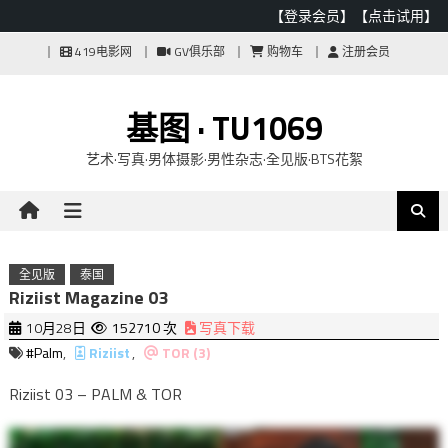
【登录会员】
【点击试用】
Skip
419电影网
GV俱乐部
购物车
注册会员
to
content
基图 · TU1069
艺术·写真·男体摄影·男性杂志·全见版·BTS花絮
全见版
泰国
Riziist Magazine 03
10月28日
152710 次
写真下载
#Palm
,
Riziist
,
TOR (3)
Riziist 03 – PALM & TOR