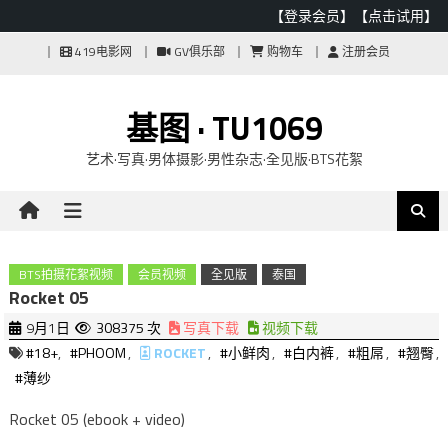
【登录会员】
【点击试用】
Skip
419电影网
GV俱乐部
购物车
注册会员
to
content
基图 · TU1069
艺术·写真·男体摄影·男性杂志·全见版·BTS花絮
BTS拍摄花絮视频
会员视频
全见版
泰国
Rocket 05
9月1日
308375 次
写真下载
视频下载
#18+
,
#PHOOM
,
ROCKET
,
#小鲜肉
,
#白内裤
,
#粗屌
,
#翘臀
,
#薄纱
Rocket 05 (ebook + video)