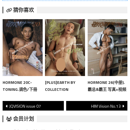
猜你喜欢
HORMONE 20C-
[PLUS]EARTH BY
HORMONE 26(中册).
TONING.调色/下冊
COLLECTION
霸总&霸王 写真+视频
文
JQVISION issue 07
HIM Vision No.13
章
会员计划
導