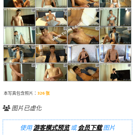
本写真包含照片：
326 张
图片已虚化
使用
游客模式预览
或
会员下载
图片