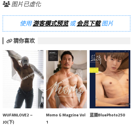
图片已虚化
使用
游客模式预览
或
会员下载
图片
猜你喜欢
WUFANLOVE2 –
Momo G Magzine Vol
蓝摄BluePhoto250
JO(下)
1