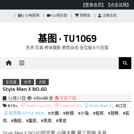
【登录会员】
【点击试用】
Skip
419电影网
GV俱乐部
购物车
注册会员
to
content
基图 · TU1069
艺术·写真·男体摄影·男性杂志·全见版·BTS花絮
全见版
台湾
大陆
Style Men X NO.60
12月27日
495488 次
写真下载
#18+
,
Anderson (2)
,
Edward (3)
,
Style Men X
,
#口交
,
型男帮 STYLE MEN
,
#大鵬
,
#射精
,
#小強
,
#粗屌
,
#翘臀
,
#肌
肉
,
#胸肌
,
#腹肌
,
#黑屌
,
#黑皮
Style Men X NO.60同志愛 小強大鵬 第三部曲 全見