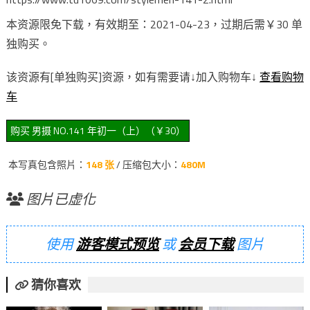
本资源限免下载，有效期至：2021-04-23，过期后需￥30 单
独购买。
该资源有[单独购买]资源，如有需要请↓加入购物车↓
查看购物
车
本写真包含照片：
148 张
/ 压缩包大小：
480M
图片已虚化
使用
游客模式预览
或
会员下载
图片
猜你喜欢