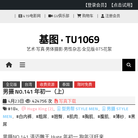
【登录会员】
【点击试用】
Skip
419电影网
GV俱乐部
购物车
注册会员
to
content
基图 · TU1069
艺术·写真·男体摄影·男性杂志·全见版·BTS花絮
全见版
台湾
收费资源
泰国
限时免费
男摄 NO.141 年初一（上）
4月23日
424756 次
写真下载
#18+
,
Huge King (2)
,
型男帮 STYLE MEN
,
男摄 STYLE
MEN
,
#白内裤
,
#粗屌
,
#翘臀
,
#肌肉
,
#胸肌
,
#腹肌
,
#薄纱
,
#黑
屌
男摄NO.141 清迈雕王 Huge 年初一 狗年汪旺来