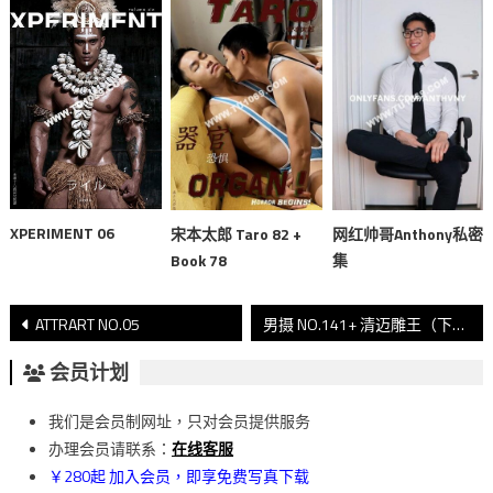
XPERIMENT 06
宋本太郎 Taro 82 +
网红帅哥Anthony私密
Book 78
集
文
ATTRART NO.05
男摄 NO.141+ 清迈雕王（下）
章
会员计划
導
我们是会员制网址，只对会员提供服务
覽
办理会员请联系：
在线客服
￥280起 加入会员，即享免费写真下载