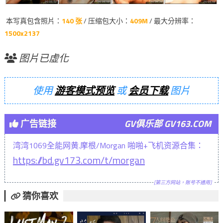
本写真包含照片：
140 张
/ 压缩包大小：
409M
/ 最大分辨率：
1500x2137
图片已虚化
使用
游客模式预览
或
会员下载
图片
广告链接
GV俱乐部 GV163.COM
湾湾1069全能网黄.摩根/Morgan 啪啪+飞机资源合集：
https://bd.gv173.com/t/morgan
[第三方网站，账号不通用]
猜你喜欢