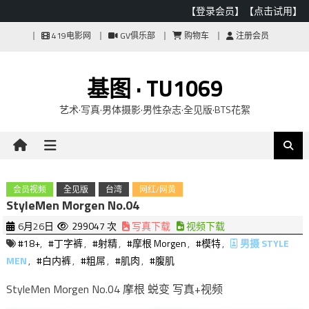
【登录会员】
【点击试用】
Skip
419电影网
GV俱乐部
购物车
注册会员
to
content
基图 · TU1069
艺术·写真·男体摄影·男性杂志·全见版·BTS花絮
会员视频
全见版
台湾
网红/网黄
StyleMen Morgen No.04
6月26日
299047 次
写真下载
视频下载
#18+
,
#丁字裤
,
#射精
,
#摩根 Morgen
,
#模特
,
男摄 STYLE
MEN
,
#白内裤
,
#粗屌
,
#肌肉
,
#腹肌
StyleMen Morgen No.04 摩根 蜕变 写真+视频