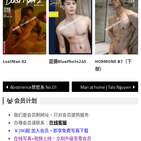
LustMan 02
蓝摄BluePhoto245
HORMONE #7（下
部）
文
Abstinence禁慾系 No.01
Man at home | Talo Nguyen
章
会员计划
導
我们是会员制网址，只对会员提供服务
覽
办理会员请联系：
在线客服
￥280起 加入会员，即享免费写真下载
在线写真+视频上线，立刻升级至尊会员