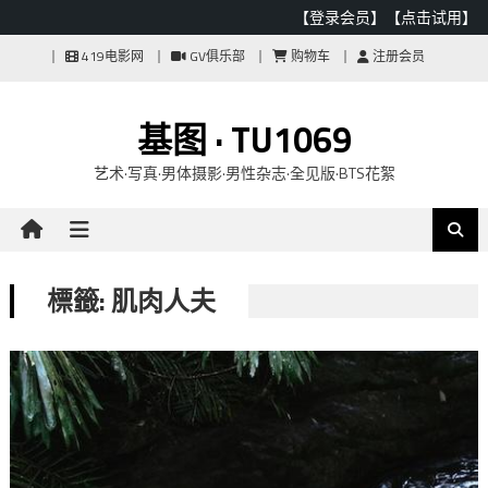
【登录会员】
【点击试用】
Skip
419电影网
GV俱乐部
购物车
注册会员
to
content
基图 · TU1069
艺术·写真·男体摄影·男性杂志·全见版·BTS花絮
標籤: 肌肉人夫