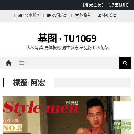
【登录会员】
【点击试用】
Skip
419电影网
GV俱乐部
购物车
注册会员
to
content
基图 · TU1069
艺术·写真·男体摄影·男性杂志·全见版·BTS花絮
標籤: 阿宏