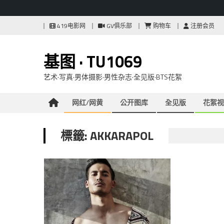
Skip
419电影网
GV俱乐部
购物车
注册会员
to
content
基图 · TU1069
艺术·写真·男体摄影·男性杂志·全见版·BTS花絮
网红/网黄
公开图库
全见版
花絮视
標籤: AKKARAPOL