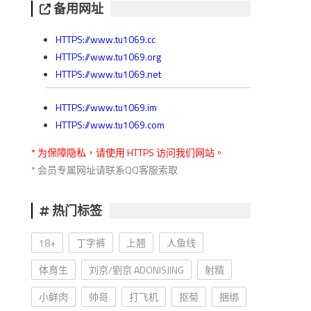
备用网址
HTTPS://www.tu1069.cc
HTTPS://www.tu1069.org
HTTPS://www.tu1069.net
HTTPS://www.tu1069.im
HTTPS://www.tu1069.com
* 为保障隐私，请使用 HTTPS 访问我们网站。
* 会员专属网址请联系QQ客服索取
热门标签
18+
丁字裤
上翘
人鱼线
体育生
刘京/劉京 ADONISJING
射精
小鲜肉
帅哥
打飞机
抠菊
捆绑