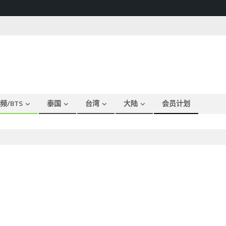
频/BTS
泰国
台湾
大陆
会员计划