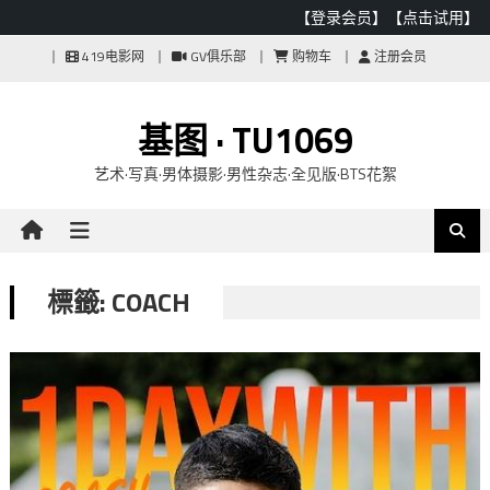
【登录会员】
【点击试用】
Skip
419电影网
GV俱乐部
购物车
注册会员
to
content
基图 · TU1069
艺术·写真·男体摄影·男性杂志·全见版·BTS花絮
標籤: COACH