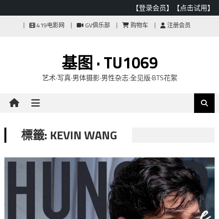
【登录会员】
【点击试用】
Skip
419电影网
GV俱乐部
购物车
注册会员
to
content
基图 · TU1069
艺术·写真·男体摄影·男性杂志·全见版·BTS花絮
標籤: KEVIN WANG