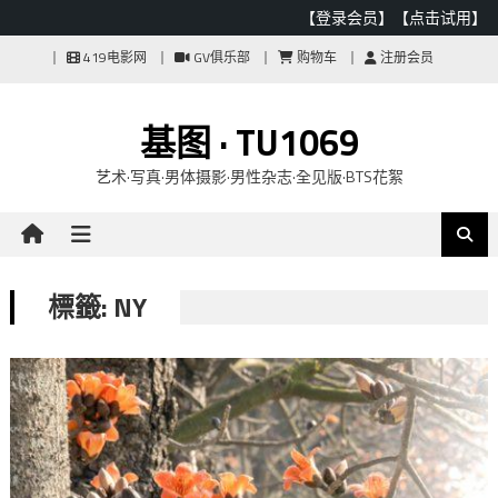
【登录会员】
【点击试用】
Skip
419电影网
GV俱乐部
购物车
注册会员
to
content
基图 · TU1069
艺术·写真·男体摄影·男性杂志·全见版·BTS花絮
標籤: NY