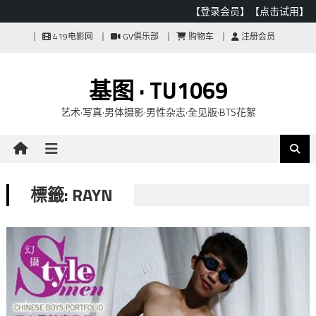
【登录会员】
【点击试用】
Skip
419电影网
GV俱乐部
购物车
注册会员
to
content
基图 · TU1069
艺术·写真·男体摄影·男性杂志·全见版·BTS花絮
標籤: RAYN