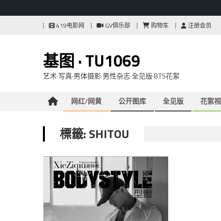
Skip
419电影网
GV俱乐部
购物车
注册会员
to
content
基图 · TU1069
艺术·写真·男体摄影·男性杂志·全见版·BTS花絮
网红/网黄
公开图库
全见版
花絮视
標籤: SHITOU