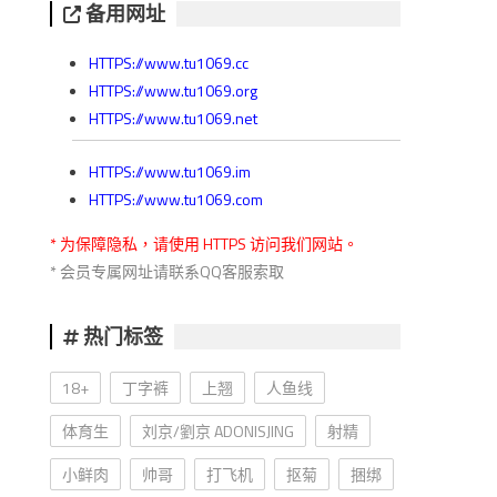
备用网址
HTTPS://www.tu1069.cc
HTTPS://www.tu1069.org
HTTPS://www.tu1069.net
HTTPS://www.tu1069.im
HTTPS://www.tu1069.com
* 为保障隐私，请使用 HTTPS 访问我们网站。
* 会员专属网址请联系QQ客服索取
热门标签
18+
丁字裤
上翘
人鱼线
体育生
刘京/劉京 ADONISJING
射精
小鲜肉
帅哥
打飞机
抠菊
捆绑