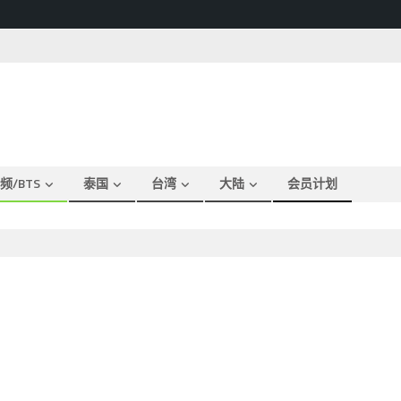
频/BTS
泰国
台湾
大陆
会员计划