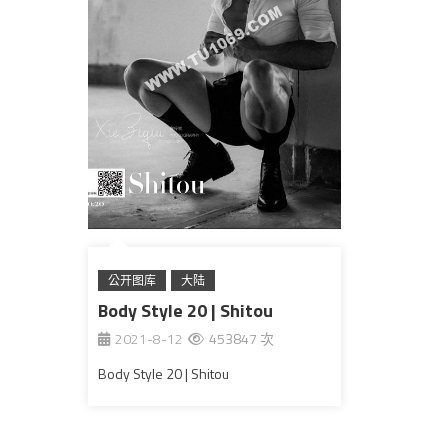
公开图库
大陆
Body Style 20 | Shitou
2021-8-12
453847 次
Body Style 20 | Shitou