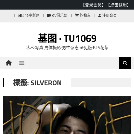
【登录会员】
【点击试用】
Skip
419电影网
GV俱乐部
购物车
注册会员
to
content
基图 · TU1069
艺术·写真·男体摄影·男性杂志·全见版·BTS花絮
標籤: SILVERON