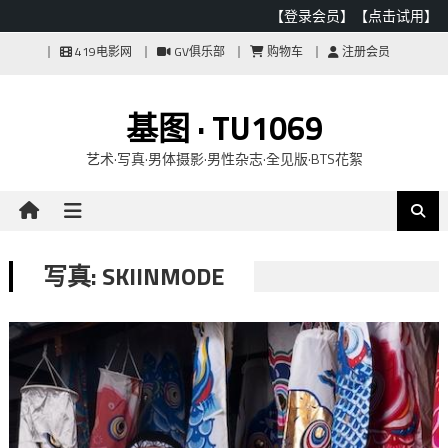
【登录会员】
【点击试用】
Skip
419电影网
GV俱乐部
购物车
注册会员
to
content
基图 · TU1069
艺术·写真·男体摄影·男性杂志·全见版·BTS花絮
写真: SKIINMODE