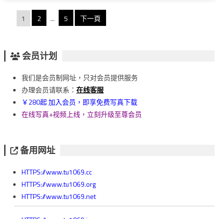
文
1
2
...
5
下一頁
章
分
会员计划
頁
我们是会员制网址，只对会员提供服务
办理会员请联系：
在线客服
￥280起 加入会员，即享免费写真下载
在线写真+视频上线，立刻升级至尊会员
备用网址
HTTPS://www.tu1069.cc
HTTPS://www.tu1069.org
HTTPS://www.tu1069.net