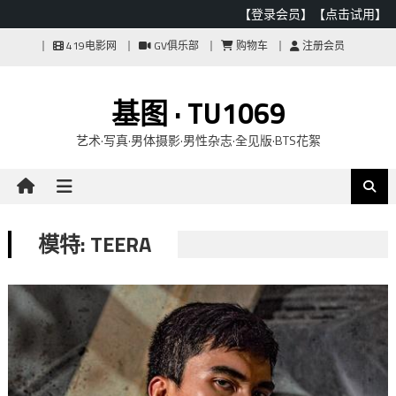
【登录会员】
【点击试用】
Skip
419电影网
GV俱乐部
购物车
注册会员
to
content
基图 · TU1069
艺术·写真·男体摄影·男性杂志·全见版·BTS花絮
模特: TEERA