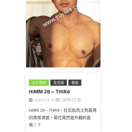
会员视频
全见版
泰国
HiMM 28 – THiRd
2024-12-5
269522 次
HiMM 28 – THiRd，壮实肌肉土狗直男
的黑屌诱惑，菊花竟然是外翻的直
男！？