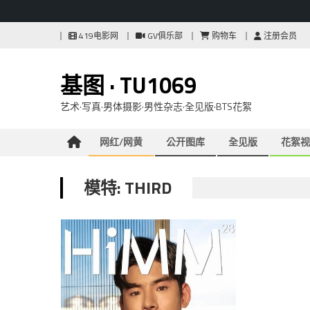
Skip
419电影网
GV俱乐部
购物车
注册会员
to
content
基图 · TU1069
艺术·写真·男体摄影·男性杂志·全见版·BTS花絮
网红/网黄
公开图库
全见版
花絮视
模特: THIRD