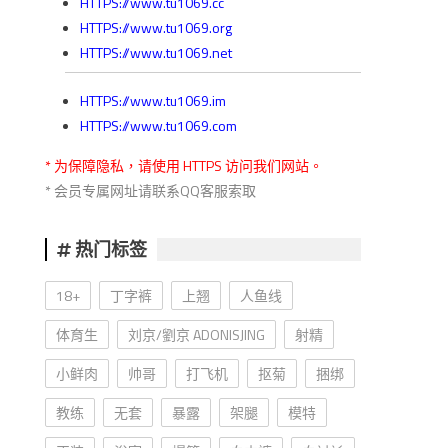
HTTPS://www.tu1069.cc
HTTPS://www.tu1069.org
HTTPS://www.tu1069.net
HTTPS://www.tu1069.im
HTTPS://www.tu1069.com
* 为保障隐私，请使用 HTTPS 访问我们网站。
* 会员专属网址请联系QQ客服索取
热门标签
18+
丁字裤
上翘
人鱼线
体育生
刘京/劉京 ADONISJING
射精
小鲜肉
帅哥
打飞机
抠菊
捆绑
教练
无套
暴露
架腿
模特