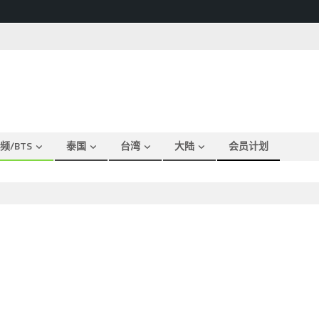
频/BTS
泰国
台湾
大陆
会员计划