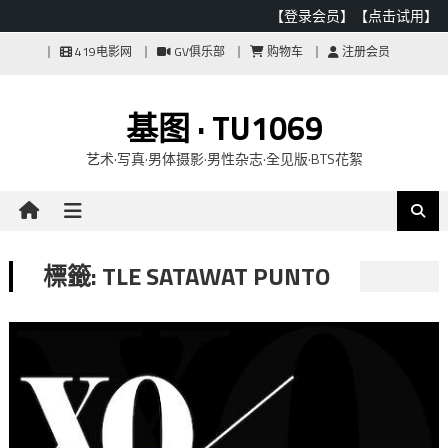
【登录会员】
【点击试用】
Skip
419电影网
GV俱乐部
购物车
注册会员
to
content
基图 · TU1069
艺术·写真·男体摄影·男性杂志·全见版·BTS花絮
標籤: TLE SATAWAT PUNTO