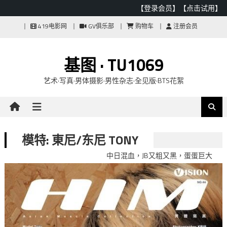
【登录会员】
【点击试用】
Skip
419电影网
GV俱乐部
购物车
注册会员
to
content
基图 · TU1069
艺术·写真·男体摄影·男性杂志·全见版·BTS花絮
模特: 東尼/东尼 TONY
中日混血，JB又粗又黑，蛋蛋巨大