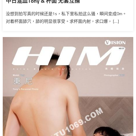
中日混血Tony & 杯面 无套互操
没想到拍写真的时候还是1s，私下里私拍这么骚，瞬间变成0m。
对着杯面舔穴，舔的明显很享受。求杯面内射，求口爆， […]