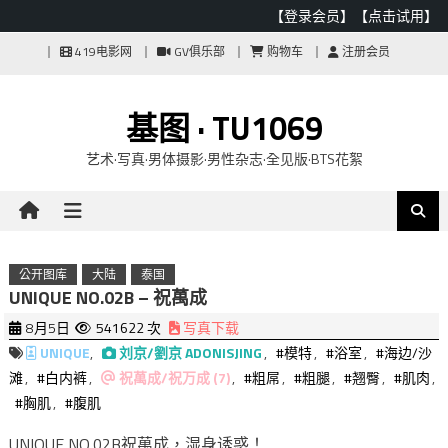
【登录会员】
【点击试用】
Skip
419电影网
GV俱乐部
购物车
注册会员
to
content
基图 · TU1069
艺术·写真·男体摄影·男性杂志·全见版·BTS花絮
公开图库
大陆
泰国
UNIQUE NO.02B – 祝萬成
8月5日
541622 次
写真下载
UNIQUE
,
刘京/劉京 ADONISJING
,
#模特
,
#浴室
,
#海边/沙
滩
,
#白内裤
,
祝萬成/祝万成 (7)
,
#粗屌
,
#粗腿
,
#翘臀
,
#肌肉
,
#胸肌
,
#腹肌
UNIQUE NO.02B祝萬成，湿身诱惑！