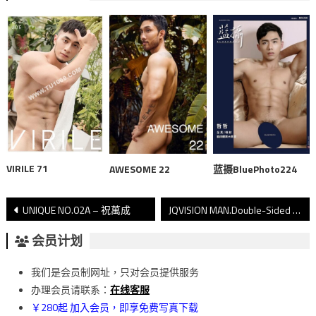
VIRILE 71
AWESOME 22
蓝摄BluePhoto224
文
UNIQUE NO.02A – 祝萬成
JQVISION MAN.Double-Sided Boy DI
章
会员计划
導
我们是会员制网址，只对会员提供服务
覽
办理会员请联系：
在线客服
￥280起 加入会员，即享免费写真下载