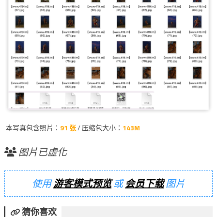
本写真包含照片：
91 张
/ 压缩包大小：
143M
图片已虚化
使用
游客模式预览
或
会员下载
图片
猜你喜欢