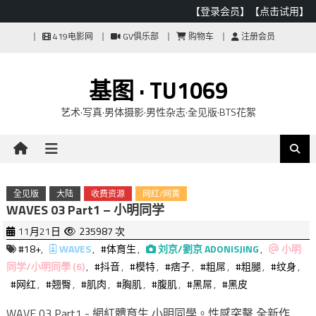
【登录会员】
【点击试用】
Skip
419电影网
GV俱乐部
购物车
注册会员
to
content
基图 · TU1069
艺术·写真·男体摄影·男性杂志·全见版·BTS花絮
全见版
大陆
收费资源
网红/网黄
WAVES 03 Part1 – 小明同学
11月21日
235987 次
#18+
,
WAVES
,
#体育生
,
刘京/劉京 ADONISJING
,
小明
同学/小明同學 (6)
,
#抖音
,
#模特
,
#痞子
,
#粗屌
,
#粗腿
,
#纹身
,
#网红
,
#翘臀
,
#肌肉
,
#胸肌
,
#腹肌
,
#黑屌
,
#黑皮
WAVE 03 Part1 - 網紅體育生 小明同學。性感突擊 全新作