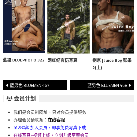
蓝摄 BLUEPHOTO 322
网红纪言恺写真
劉京 | Juice Boy 彭果
2(上)
文
蓝男色 BLUEMEN 467
蓝男色 BLUEMEN 468
章
会员计划
導
我们是会员制网址，只对会员提供服务
覽
办理会员请联系：
在线客服
￥280起 加入会员，即享免费写真下载
在线写真+视频上线，立刻升级至尊会员