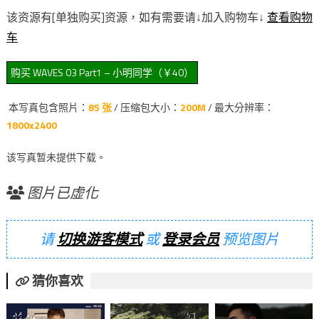
该资源有[单独购买]资源，如有需要请↓加入购物车↓
查看购物
车
本写真包含照片：
85 张
/ 压缩包大小：
200M
/ 最大分辨率：
1800x2400
该写真暂未提供下载。
图片已虚化
请
切换游客模式
或
登录会员
预览图片
猜你喜欢