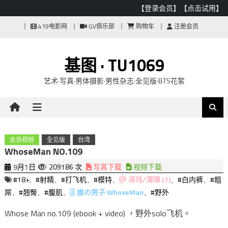
【登录会员】
【点击试用】
Skip
419电影网
GV俱乐部
购物车
注册会员
to
content
基图 · TU1069
艺术·写真·男体摄影·男性杂志·全见版·BTS花絮
会员视频
全见版
台湾
WhoseMan NO.109
9月1日
209186 次
写真下载
视频下载
#18+
,
#射精
,
#打飞机
,
#模特
,
泽玮/澤瑋 (7)
,
#白内裤
,
#粗
屌
,
#翘臀
,
#腹肌
,
誰の男子 WhoseMan
,
#野外
Whose Man no.109 (ebook + video) ，野外solo飞机。