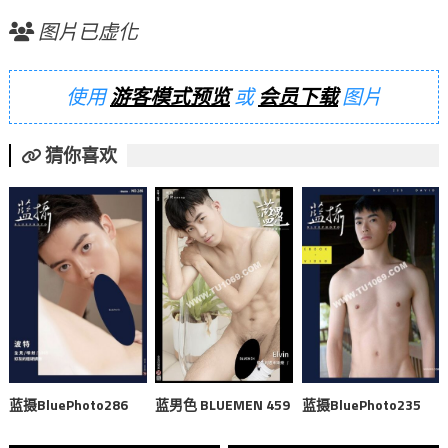
图片已虚化
使用
游客模式预览
或
会员下载
图片
猜你喜欢
蓝男色 BLUEMEN 459
蓝摄BluePhoto286
蓝摄BluePhoto235