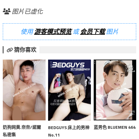
图片已虚化
使用
游客模式预览
或
会员下载
图片
猜你喜欢
奶狗网黄.奈奈/諾爾
蓝男色 BLUEMEN 464
BEDGUYS 床上的男神
私密集
No.11