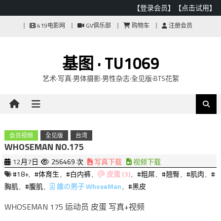
【登录会员】
【点击试用】
Skip
419电影网
GV俱乐部
购物车
注册会员
to
content
基图 · TU1069
艺术·写真·男体摄影·男性杂志·全见版·BTS花絮
会员视频
全见版
台湾
WHOSEMAN NO.175
12月7日
256469 次
写真下载
视频下载
#18+
,
#体育生
,
#白内裤
,
皮蛋 (3)
,
#粗屌
,
#翘臀
,
#肌肉
,
#
胸肌
,
#腹肌
,
誰の男子 WhoseMan
,
#黑皮
WHOSEMAN 175 运动员 皮蛋 写真+视频