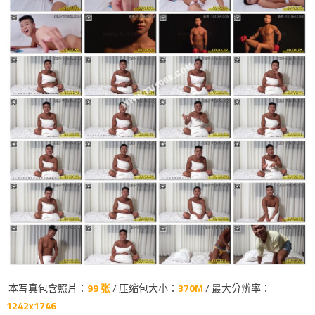
本写真包含照片：
99 张
/ 压缩包大小：
370M
/ 最大分辨率：
1242x1746