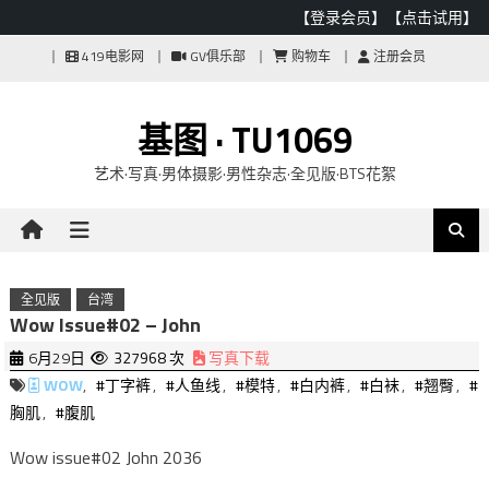
【登录会员】
【点击试用】
Skip
419电影网
GV俱乐部
购物车
注册会员
to
content
基图 · TU1069
艺术·写真·男体摄影·男性杂志·全见版·BTS花絮
全见版
台湾
Wow Issue#02 – John
6月29日
327968 次
写真下载
WOW
,
#丁字裤
,
#人鱼线
,
#模特
,
#白内裤
,
#白袜
,
#翘臀
,
#
胸肌
,
#腹肌
Wow issue#02 John 2036