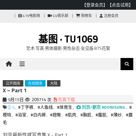
【登录会员】
【点击试用】
Skip
419电影网
GV俱乐部
购物车
注册会员
to
content
基图 · TU1069
艺术·写真·男体摄影·男性杂志·全见版·BTS花絮
公开图库
在线图库
大陆
X – Part 1
9月15日
209714 次
写真下载
X
,
#丁字裤
,
#人鱼线
,
#体育生
,
刘京/劉京 ADONISJING
,
#
模特
,
#浴室
,
#白内裤
,
#翘臀
,
#肌肉
,
#胸肌
,
#腹肌
,
#薄纱
,
#露
毛
刘京最新性感写真集.X - Part 1