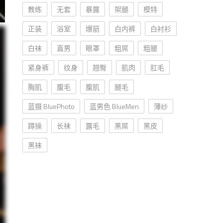
教练
无套
暴露
架腿
模特
正装
浴室
爆筋
白内裤
白衬衫
白袜
直男
眼罩
粗屌
粗腿
紧身裤
纹身
翘臀
肌肉
肛毛
胸肌
腹毛
腹肌
腿毛
蓝摄 BluePhoto
蓝男色 BlueMen
薄纱
蹲操
长袜
露毛
黑屌
黑皮
黑袜