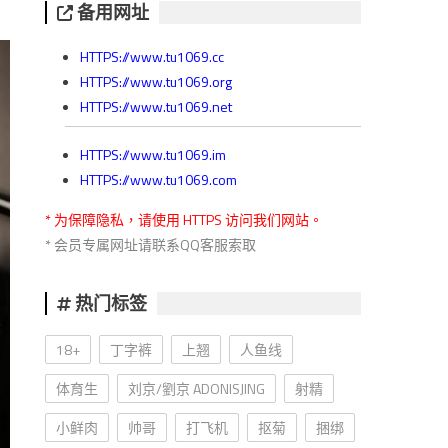
备用网址
HTTPS://www.tu1069.cc
HTTPS://www.tu1069.org
HTTPS://www.tu1069.net
HTTPS://www.tu1069.im
HTTPS://www.tu1069.com
* 为保障隐私，请使用 HTTPS 访问我们网站。
* 会员专属网址请联系QQ客服索取
热门标签
18+
丁字裤
上翘
人鱼线
体育生
刘京/劉京 ADONISJING
射精
小鲜肉
帅哥
打飞机
抠菊
捆绑