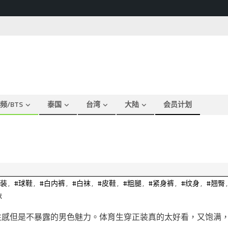
频/BTS
泰国
台湾
大陆
会员计划
正装
,
#球鞋
,
#白内裤
,
#白袜
,
#皮鞋
,
#粗腿
,
#紧身裤
,
#纹身
,
#翘臀
,
袜
，性感但是不暴露的男色魅力。体育生穿正装真的太好看，又饱满