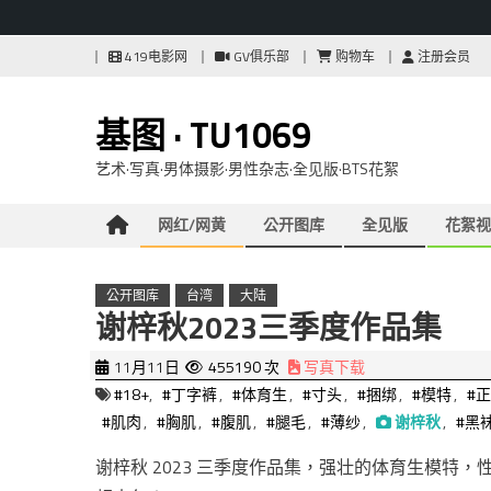
Skip
419电影网
GV俱乐部
购物车
注册会员
to
content
基图 · TU1069
艺术·写真·男体摄影·男性杂志·全见版·BTS花絮
网红/网黄
公开图库
全见版
花絮视
公开图库
台湾
大陆
谢梓秋2023三季度作品集
11月11日
455190 次
写真下载
#18+
,
#丁字裤
,
#体育生
,
#寸头
,
#捆绑
,
#模特
,
#
#肌肉
,
#胸肌
,
#腹肌
,
#腿毛
,
#薄纱
,
谢梓秋
,
#黑
谢梓秋 2023 三季度作品集，强壮的体育生模特