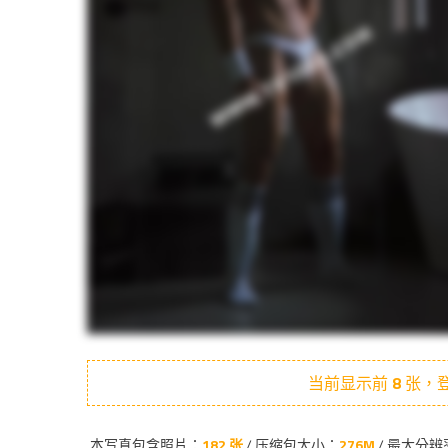
当前显示前
8
张，登
本写真包含照片：
182 张
/ 压缩包大小：
276M
/ 最大分辨