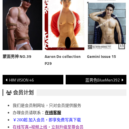
蒙面男神 NO.39
Aaron Do collection
Gemini Issue 15
P29
文
HIM VISION 46
蓝男色BlueMen392
章
会员计划
導
我们是会员制网址，只对会员提供服务
覽
办理会员请联系：
在线客服
￥280起 加入会员，即享免费写真下载
在线写真+视频上线，立刻升级至尊会员