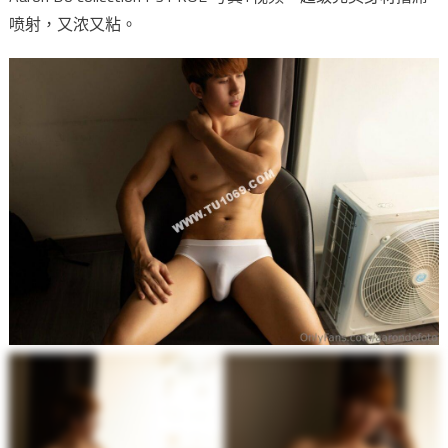
喷射，又浓又粘。