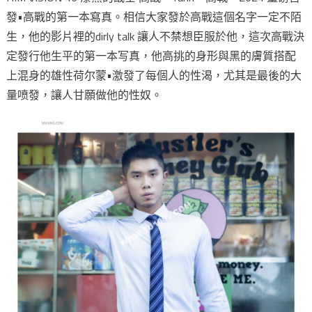
發•高戰的第一本寫真。相信大家發於高戰這個名字一定不陌
生，他的影片裡的dirly talk 讓人不禁想臣服於他，這次高戰決
定發行他生平的第一本写真，他高挑的身形與黑的膚質搭配
上混身的雄性荷尔蒙•激發了每個人的性渴，尤其是最後的大
量喷發，讓人甘願做他的性奴。