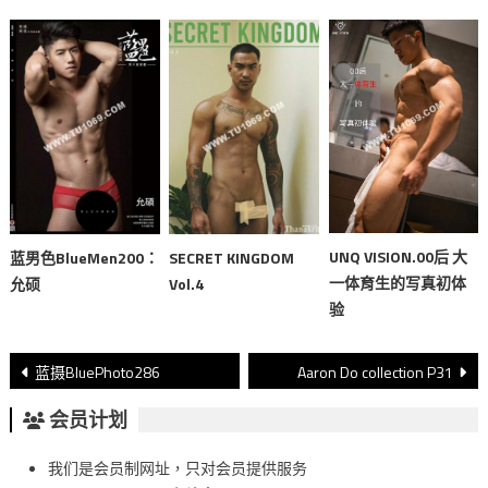
UNQ VISION.00后 大
蓝男色BlueMen200：
SECRET KINGDOM
一体育生的写真初体
允硕
Vol.4
验
文
蓝摄BluePhoto286
Aaron Do collection P31
章
会员计划
導
我们是会员制网址，只对会员提供服务