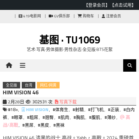
【登录会员】
【点击试用】
Skip
419电影网
GV俱乐部
购物车
注册会员
to
content
基图 · TU1069
艺术·写真·男体摄影·男性杂志·全见版·BTS花絮
全见版
台湾
网红/网黄
HIM VISION 46
2月28日
302531 次
写真下载
#18+
,
HIM VISION
,
#体育生
,
#射精
,
#打飞机
,
#正装
,
#白内
裤
,
#眼罩
,
#粗屌
,
#翘臀
,
#肌肉
,
#胸肌
,
#腹肌
,
#薄纱
,
高
战/高戰
,
#黑屌
,
#黑皮
,
#黑袜
HIM VISION 46 漆黑的战士 高战。Yahh，高戰。2024 重磅首