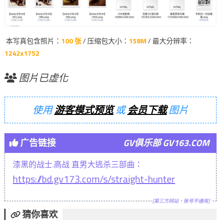
本写真包含照片：
100 张
/ 压缩包大小：
158M
/ 最大分辨率：
1242x1752
图片已虚化
使用
游客模式预览
或
会员下载
图片
广告链接
GV俱乐部 GV163.COM
漆黑的战士.高战 直男大逃杀三部曲：
https://bd.gv173.com/s/straight-hunter
[第三方网站，账号不通用]
猜你喜欢